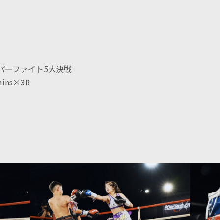
ーパーファイト5大決戦
mins×3R